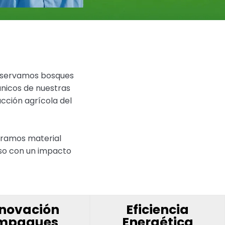
onservamos bosques
ánicos de nuestras
cción agrícola del
oramos material
iso con un impacto
nnovación
Eficiencia
mpaques
Energética