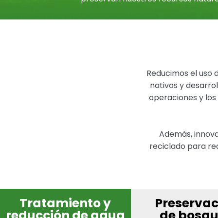
Reducimos el uso 
nativos y desarro
operaciones y los
Además, innova
reciclado para re
Tratamiento y
Preservac
reducción de agua
de bosq