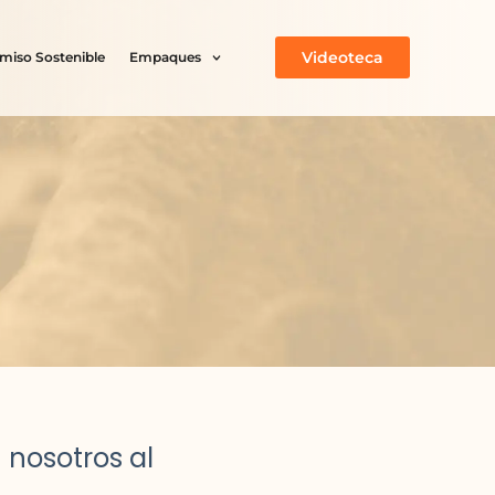
Videoteca
iso Sostenible
Empaques
 nosotros al