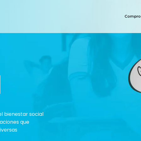
Comprom
l
 bienestar social
daciones que
diversas