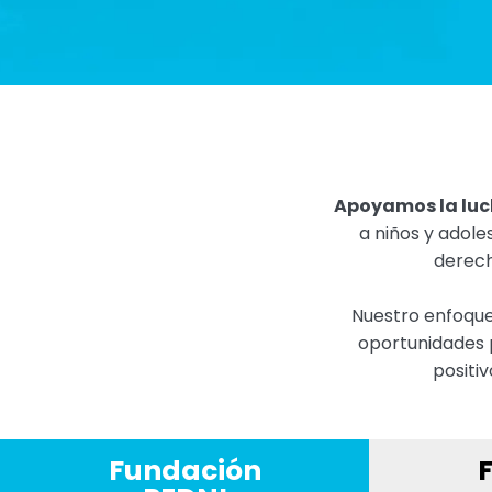
Apoyamos la luch
a niños y adol
derech
Nuestro enfoque 
oportunidades 
positi
Fundación