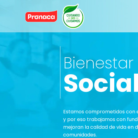
Bienestar
Socia
Estamos comprometidos con el
y por eso trabajamos con fun
mejoran la calidad de vida en 
comunidades.